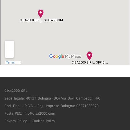
Cisa2000 SRL
Sede legale: 40131 Bologna (BO) Via Bovi Campeggi, 4/C
Cod. Fisc. – P.IVA – Reg. Imprese Bologna: 03271080370
Posta PEC:
info@cisa2000.com
Privacy Policy
|
Cookies Policy