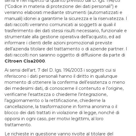
sensi e nel rispetto di quanto previsto dal D. lgs. 196/03
(“Codice in materia di protezione dei dati personali”) e
verranno elaborati mediante strumenti (automatizzati e
manuali) idonei a garantirne la sicurezza e la riservatezza. I
dati raccolti verranno comunicati ai soggetti ai quali il
trasferimento dei dati stessi risulti necessario, funzionale e
strumentale alla gestione operativa dell’acquisto, ed ad
informare i clienti delle azioni promozionali previste
dell’azienda titolare del trattamento o di aziende partner. I
dati raccolti non saranno oggetto di diffusione da parte di
Citroen Cisa2000
.
Ai sensi dell’art. 7 del D. lgs. 196/2003 i soggetti cui si
riferiscono i dati personali hanno il diritto in qualunque
momento di ottenere la conferma dell’esistenza o meno
dei medesimi dati, di conoscerne il contenuto e l’origine,
verificarne l’esattezza o chiederne l’integrazione,
l’aggiornamento o la rettificazione, chiederne la
cancellazione, la trasformazione in forma anonima o il
blocco dei dati trattati in violazione di legge, nonché di
opporsi in ogni caso, per motivi legittimi, al loro
trattamento.
Le richieste in questione vanno rivolte al titolare del