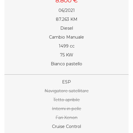
8.800 €
06/2021
87.263 KM
Diesel
Cambio Manuale
1499 cc
75 KW
Bianco pastello
ESP
Navigatore satellitare
Tetto apribile
Interni in pelle
Fari Xenon
Cruise Control