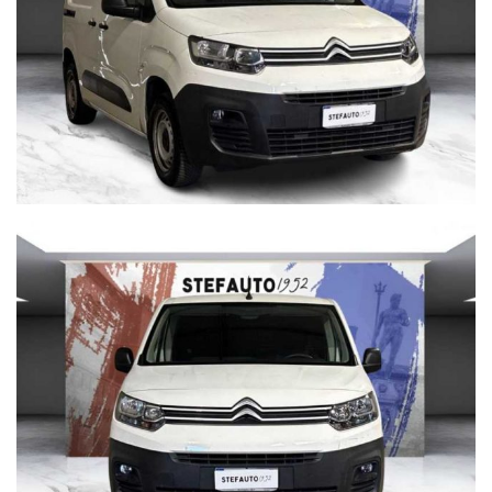
CISA 2000 CONCESSIONARIA OPEL
VIA BENTINI, 111 40128 BOLOGNA
Tel. 051 551701
Cisa2000 declina ogni responsabilità per eventuali non
conformità relative ad equipaggiamento, omologazioni anti
inquinamento, accessori, ecc. pubblicate nei diversi portali.
Dette informazioni che non rappresentano in alcun modo
un impegno contrattuale in quanto non ci è possibile
intervenire su eventuali errori di stampa.