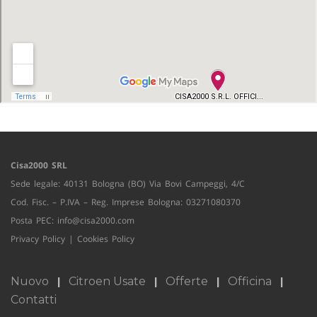
Cisa2000 SRL
Sede legale: 40131 Bologna (BO) Via Bovi Campeggi, 4/C
Cod. Fisc. – P.IVA – Reg. Imprese Bologna: 03271080370
Posta PEC:
info@cisa2000.com
Privacy Policy
|
Cookies Policy
Nuovo
Citroen Usate
Offerte
Officina
Contatti