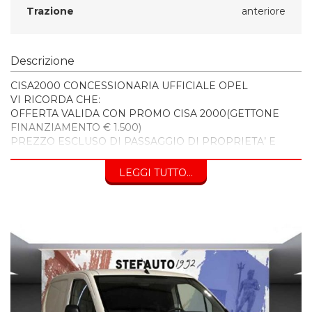
Trazione
anteriore
Descrizione
CISA2000 CONCESSIONARIA UFFICIALE OPEL
VI RICORDA CHE:
OFFERTA VALIDA CON PROMO CISA 2000(GETTONE
FINANZIAMENTO € 1.500)
PREZZO ESCLUSO DI PASSAGGIO DI PROPRIETA’ E
BOLLO
LEGGI TUTTO...
INOLTRE VI INVITIAMO A SPECIFICARE:
- DATI ANAGRAFICI
- UN RECAPITO TELEFONICO
- LOCALITA' DI RESIDENZA
- IN CASO DI AUTO DA PERMUTARE o ROTTAMARE
INDICARE:
(MODELLO, ANNO DI IMMATRICOLAZIONE, KM)
Per info su questa vettura contattare