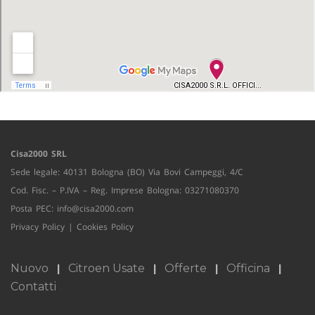
Cisa2000 SRL
Sede legale: 40131 Bologna (BO) Via Bovi Campeggi, 4/C
Cod. Fisc. – P.IVA – Reg. Imprese Bologna: 03271080370
Posta PEC:
info@cisa2000.com
Privacy Policy
|
Cookies Policy
Nuovo
Citroen Usate
Offerte
Officina
Contatti