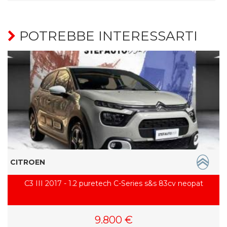
POTREBBE INTERESSARTI
CITROEN
C3 III 2017 - 1.2 puretech C-Series s&s 83cv neopat
9.800 €