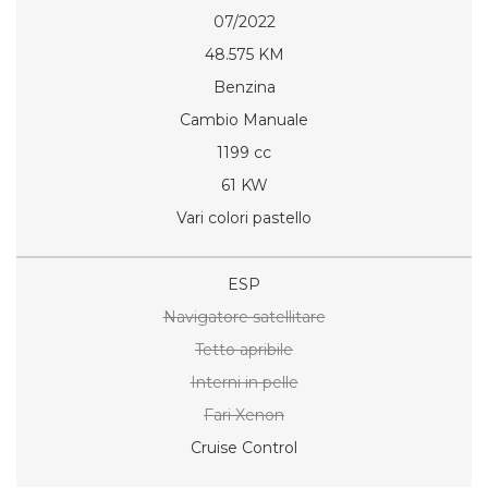
07/2022
48.575 KM
Benzina
Cambio Manuale
1199 cc
61 KW
Vari colori pastello
ESP
Navigatore satellitare
Tetto apribile
Interni in pelle
Fari Xenon
Cruise Control