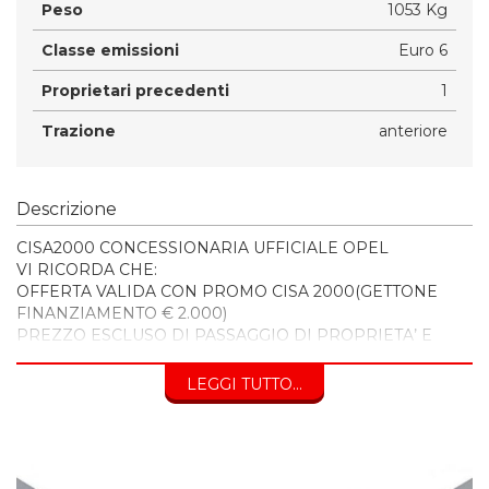
Peso
1053 Kg
Classe emissioni
Euro 6
Proprietari precedenti
1
Trazione
anteriore
Descrizione
CISA2000 CONCESSIONARIA UFFICIALE OPEL
VI RICORDA CHE:
OFFERTA VALIDA CON PROMO CISA 2000(GETTONE
FINANZIAMENTO € 2.000)
PREZZO ESCLUSO DI PASSAGGIO DI PROPRIETA’ E
BOLLO
LEGGI TUTTO...
INOLTRE VI INVITIAMO A SPECIFICARE:
- DATI ANAGRAFICI
- UN RECAPITO TELEFONICO
- LOCALITA' DI RESIDENZA
- IN CASO DI AUTO DA PERMUTARE o ROTTAMARE