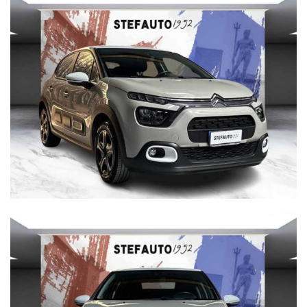
INDICARE:
(MODELLO, ANNO DI IMMATRICOLAZIONE, KM)
Per info su questa vettura contattare
CISA 2000 CONCESSIONARIA OPEL
VIA BENTINI, 111 40128 BOLOGNA
Tel. 051 551701
Cisa2000 declina ogni responsabilità per eventuali non
conformità relative ad equipaggiamento, omologazioni anti
inquinamento, accessori, ecc. pubblicate nei diversi portali.
Dette informazioni che non rappresentano in alcun modo
un impegno contrattuale in quanto non ci è possibile
intervenire su eventuali errori di stampa.