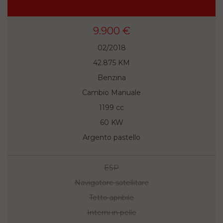
9.900 €
02/2018
42.875 KM
Benzina
Cambio Manuale
1199 cc
60 KW
Argento pastello
ESP
Navigatore satellitare
Tetto apribile
Interni in pelle