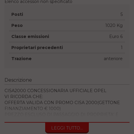
Elenco accessori non specificato
Posti
5
Peso
1020 Kg
Classe emissioni
Euro 6
Proprietari precedenti
1
Trazione
anteriore
Descrizione
CISA2000 CONCESSIONARIA UFFICIALE OPEL
VI RICORDA CHE:
OFFERTA VALIDA CON PROMO CISA 2000(GETTONE
FINANZIAMENTO € 1000)
PREZZO ESCLUSO DI PASSAGGIO DI PROPRIETA’ E
BOLLO
LEGGI TUTTO...
INOLTRE VI INVITIAMO A SPECIFICARE: