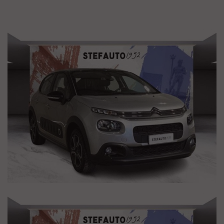
- DATI ANAGRAFICI
- UN RECAPITO TELEFONICO
- LOCALITA' DI RESIDENZA
- IN CASO DI AUTO DA PERMUTARE o ROTTAMARE
INDICARE:
(MODELLO, ANNO DI IMMATRICOLAZIONE, KM)
Per info su questa vettura contattare
CISA 2000 CONCESSIONARIA OPEL
VIA BENTINI, 111 40128 BOLOGNA
Tel. 051 551701
Cisa2000 declina ogni responsabilità per eventuali non
conformità relative ad equipaggiamento, omologazioni anti
inquinamento, accessori, ecc. pubblicate nei diversi portali.
Dette informazioni che non rappresentano in alcun modo
un impegno contrattuale in quanto non ci è possibile
intervenire su eventuali errori di stampa.