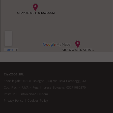
Cisa2000 SRL
Sede legale: 40131 Bologna (BO) Via Bovi Campeggi, 4/C
Cod. Fisc. – P.IVA – Reg. Imprese Bologna: 03271080370
Posta PEC:
info@cisa2000.com
Privacy Policy
|
Cookies Policy