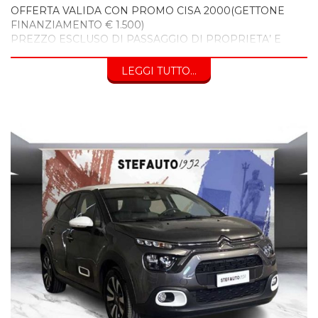
OFFERTA VALIDA CON PROMO CISA 2000(GETTONE
FINANZIAMENTO € 1.500)
PREZZO ESCLUSO DI PASSAGGIO DI PROPRIETA’ E
BOLLO
LEGGI TUTTO...
INOLTRE VI INVITIAMO A SPECIFICARE:
- DATI ANAGRAFICI
- UN RECAPITO TELEFONICO
- LOCALITA' DI RESIDENZA
- IN CASO DI AUTO DA PERMUTARE o ROTTAMARE
INDICARE:
(MODELLO, ANNO DI IMMATRICOLAZIONE, KM)
Per info su questa vettura contattare
CISA 2000 CONCESSIONARIA OPEL
VIA BENTINI, 111 40128 BOLOGNA
Tel. 051 551701
Cisa2000 declina ogni responsabilità per eventuali non
conformità relative ad equipaggiamento, omologazioni anti
inquinamento, accessori, ecc. pubblicate nei diversi portali.