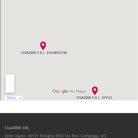
Cisa2000 SRL
Sede legale: 40131 Bologna (BO) Via Bovi Campeggi, 4/C