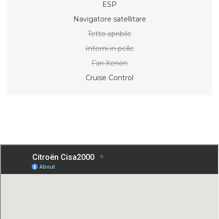
ESP
Navigatore satellitare
Tetto apribile
Interni in pelle
Fari Xenon
Cruise Control