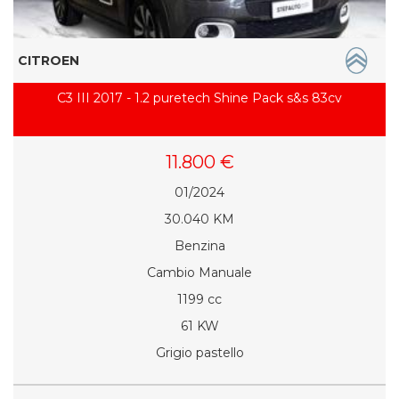
CITROEN
C3 III 2017 - 1.2 puretech Shine Pack s&s 83cv
11.800 €
01/2024
30.040 KM
Benzina
Cambio Manuale
1199 cc
61 KW
Grigio pastello