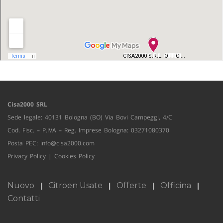
Cisa2000 SRL
Sede legale: 40131 Bologna (BO) Via Bovi Campeggi, 4/C
Cod. Fisc. – P.IVA – Reg. Imprese Bologna: 03271080370
Posta PEC:
info@cisa2000.com
Privacy Policy
|
Cookies Policy
Nuovo
Citroen Usate
Offerte
Officina
Contatti