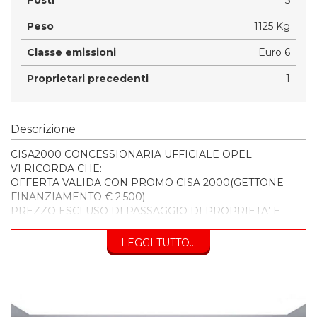
Peso
1125 Kg
Classe emissioni
Euro 6
Proprietari precedenti
1
Descrizione
CISA2000 CONCESSIONARIA UFFICIALE OPEL
VI RICORDA CHE:
OFFERTA VALIDA CON PROMO CISA 2000(GETTONE
FINANZIAMENTO € 2.500)
PREZZO ESCLUSO DI PASSAGGIO DI PROPRIETA’ E
BOLLO
LEGGI TUTTO...
INOLTRE VI INVITIAMO A SPECIFICARE:
- DATI ANAGRAFICI
- UN RECAPITO TELEFONICO
- LOCALITA' DI RESIDENZA
- IN CASO DI AUTO DA PERMUTARE o ROTTAMARE