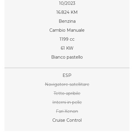
10/2023
16.824 KM
Benzina
Cambio Manuale
1199 cc
61 KW
Bianco pastello
ESP
Navigatore satellitare
Tetto apribile
Interni in pelle
Fari Xenon
Cruise Control