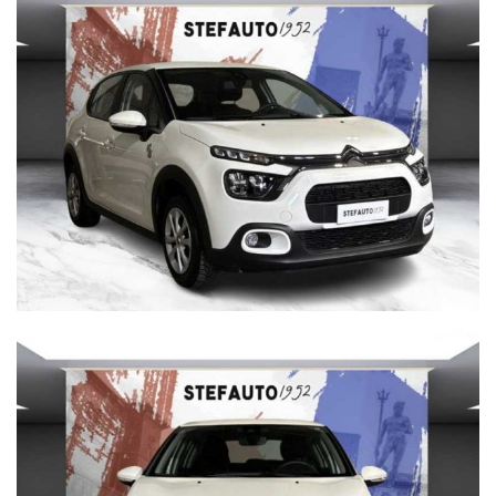
INDICARE:
(MODELLO, ANNO DI IMMATRICOLAZIONE, KM)
Per info su questa vettura contattare
CISA 2000 CONCESSIONARIA OPEL
VIA BENTINI, 111 40128 BOLOGNA
Tel. 051 551701
Cisa2000 declina ogni responsabilità per eventuali non
conformità relative ad equipaggiamento, omologazioni anti
inquinamento, accessori, ecc. pubblicate nei diversi portali.
Dette informazioni che non rappresentano in alcun modo
un impegno contrattuale in quanto non ci è possibile
intervenire su eventuali errori di stampa.