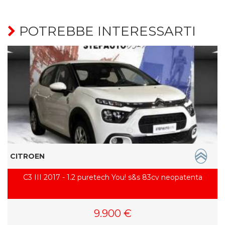
POTREBBE INTERESSARTI
CITROEN
C3 III 2017 - 1.2 puretech You! s&s 83cv neopatenta
9.900 €