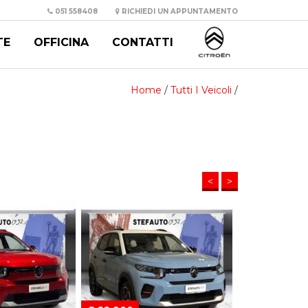
051 558408
RICHIEDI UN APPUNTAMENTO
TE
OFFICINA
CONTATTI
Home
/
Tutti I Veicoli
/
<
>