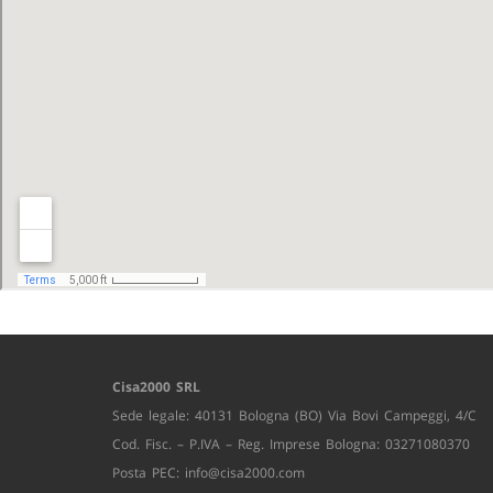
Cisa2000 SRL
Sede legale: 40131 Bologna (BO) Via Bovi Campeggi, 4/C
Cod. Fisc. – P.IVA – Reg. Imprese Bologna: 03271080370
Posta PEC:
info@cisa2000.com