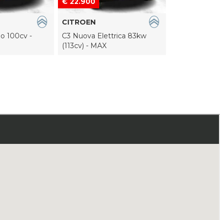
€ 22.900
€ 29.800
CITROEN
CITROEN
o 100cv -
C3 Nuova Elettrica 83kw
C5 Aircross 
(113cv) - MAX