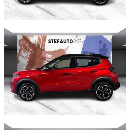
Per info su questa vettura contattare
AUTOPIU’ CONCESSIONARIA CITROEN
PIAZZA VII NOVEMBRE 1944 , 8 40128 BOLOGNA
Tel. 051 558408
inserzioni@autopiu.net
AUTOPIU declina ogni responsabilità per eventuali non
conformità relative ad equipaggiamento, omologazioni anti
inquinamento, accessori, ecc. pubblicate nei diversi portali.
Dette informazioni che non rappresentano in alcun modo
un impegno contrattuale in quanto non ci è possibile
intervenire su eventuali errori di stampa.