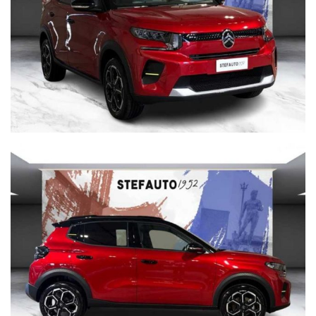
PREZZO ESCLUSO DI PASSAGGIO DI PROPRIETA’ E
BOLLO
n.b.:
Offriamo massima competenza nel gestire trattative a
distanza offrendo la soluzione migliore per poter acquistare
senza pensieri da qualunque parte d’Italia. Tuttavia, è
possibile che ci siano delle incongruenze fra gli accessori
indicati nell’annuncio e la vettura presente in
Concessionaria. Vi invitiamo a verificare le caratteristiche
dello specifico veicolo con un nostro consulente.
INOLTRE VI INVITIAMO A SPECIFICARE:
- DATI ANAGRAFICI
- UN RECAPITO TELEFONICO
- LOCALITA' DI RESIDENZA
- IN CASO DI AUTO DA PERMUTARE o ROTTAMARE
INDICARE:
(MODELLO, ANNO DI IMMATRICOLAZIONE, KM)
servizio navetta gratuito dalla stazione centrale di Bologna