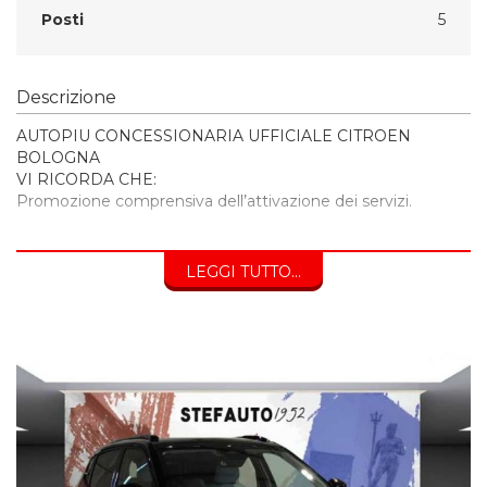
Posti
5
Descrizione
AUTOPIU CONCESSIONARIA UFFICIALE CITROEN
BOLOGNA
VI RICORDA CHE:
Promozione comprensiva dell’attivazione dei servizi.
_ Furto/Incendio
_ Kasko
LEGGI TUTTO...
_ Franchigia rimborsata
_ Protezione Grandine
_ Valore a nuovo
_ Protezione pneumatici
Soluzione senza servizi prezzo di vendita € 18.900
Prezzo escluso di passaggio di proprietà e bollo.