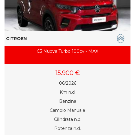
CITROEN
C3 Nuova Turbo 100cv - MAX
15.900 €
06/2026
Km n.d.
Benzina
Cambio Manuale
Cilindrata n.d.
Potenza n.d.