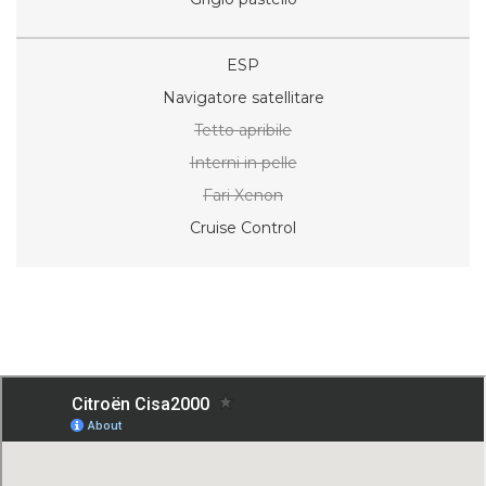
ESP
Navigatore satellitare
Tetto apribile
Interni in pelle
Fari Xenon
Cruise Control