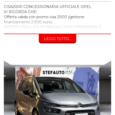
CISA2000 CONCESSIONARIA UFFICIALE OPEL
VI RICORDA CHE:
Offerta valida con promo cisa 2000 (gettone
finanziamento 2.000 euro)
PREZZO ESCLUSO DI PASSAGGIO DI PROPRIETA’ E
BOLLO
LEGGI TUTTO...
INOLTRE VI INVITIAMO A SPECIFICARE:
- DATI ANAGRAFICI
- UN RECAPITO TELEFONICO
- LOCALITA' DI RESIDENZA
- IN CASO DI AUTO DA PERMUTARE o ROTTAMARE
INDICARE:
(MODELLO, ANNO DI IMMATRICOLAZIONE, KM)
Per info su questa vettura contattare
CISA 2000 CONCESSIONARIA OPEL
VIA BENTINI, 111 40128 BOLOGNA
Tel. 051 551701
Cisa2000 declina ogni responsabilità per eventuali non