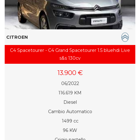
CITROEN
C4 Spacetourer - C4 Grand Spacetourer 1.5 bluehdi Live
s&s 130cv
13.900 €
06/2022
116.619 KM
Diesel
Cambio Automatico
1499 cc
96 KW
Grigio pastello