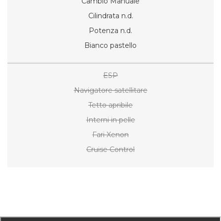
Cambio Manuale
Cilindrata n.d.
Potenza n.d.
Bianco pastello
ESP
Navigatore satellitare
Tetto apribile
Interni in pelle
Fari Xenon
Cruise Control