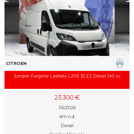
CITROEN
Jumper Furgone Lastrato L2H2 35 2.2 Diesel 140 cv
23.300 €
06/2026
Km n.d.
Diesel