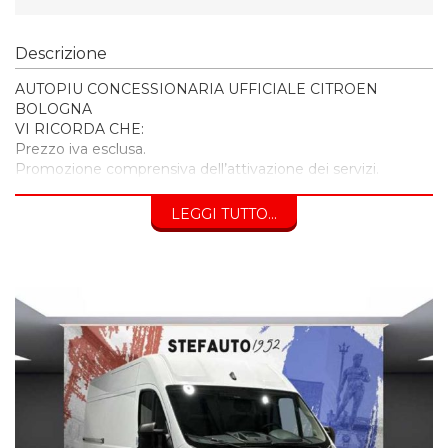
Descrizione
AUTOPIU CONCESSIONARIA UFFICIALE CITROEN
BOLOGNA
VI RICORDA CHE:
Prezzo iva esclusa.
Promozione comprensiva dell’attivazione dei servizi.
_ Furto/Incendio
_ Kasko
LEGGI TUTTO...
_ Franchigia rimborsata
_ Protezione Grandine
_ Valore a nuovo
_ Protezione pneumatici
Soluzione senza servizi prezzo di vendita € 25.300
Prezzo escluso di passaggio di proprietà, bollo compreso.
PREZZO ESCLUSO DI PASSAGGIO DI PROPRIETA’ E
BOLLO
n.b.: