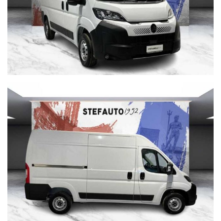
Offriamo massima competenza nel gestire trattative a
distanza offrendo la soluzione migliore per poter acquistare
senza pensieri da qualunque parte d’Italia. Tuttavia, è
possibile che ci siano delle incongruenze fra gli accessori
indicati nell’annuncio e la vettura presente in
Concessionaria. Vi invitiamo a verificare le caratteristiche
dello specifico veicolo con un nostro consulente.
INOLTRE VI INVITIAMO A SPECIFICARE:
- DATI ANAGRAFICI
- UN RECAPITO TELEFONICO
- LOCALITA' DI RESIDENZA
- IN CASO DI AUTO DA PERMUTARE o ROTTAMARE
INDICARE:
(MODELLO, ANNO DI IMMATRICOLAZIONE, KM)
servizio navetta gratuito dalla stazione centrale di Bologna
Per info su questa vettura contattare
AUTOPIU’ CONCESSIONARIA CITROEN
PIAZZA VII NOVEMBRE 1944 , 8 40128 BOLOGNA
Tel. 051 558408