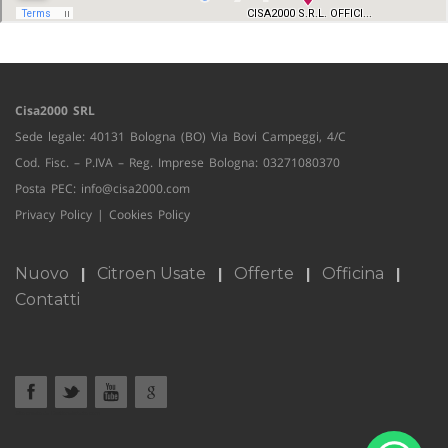
Cisa2000 SRL
Sede legale: 40131 Bologna (BO) Via Bovi Campeggi, 4/C
Cod. Fisc. – P.IVA – Reg. Imprese Bologna: 03271080370
Posta PEC:
info@cisa2000.com
Privacy Policy
|
Cookies Policy
Nuovo
Citroen Usate
Offerte
Officina
Contatti
Sito creato da:
GestionaleAuto.com