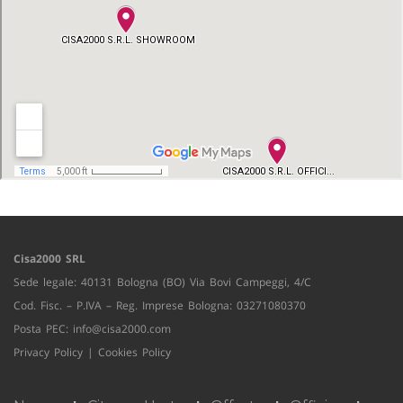
Cisa2000 SRL
Sede legale: 40131 Bologna (BO) Via Bovi Campeggi, 4/C
Cod. Fisc. – P.IVA – Reg. Imprese Bologna: 03271080370
Posta PEC:
info@cisa2000.com
Privacy Policy
|
Cookies Policy