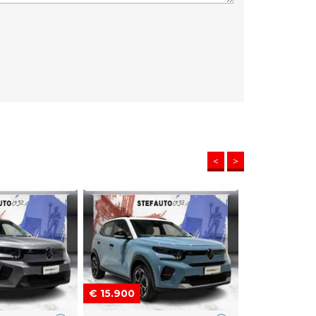
<
>
€ 15.900
€ 15.900