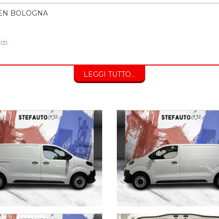
OEN BOLOGNA
zi.
LEGGI TUTTO...
0
ompreso.
TA’ E BOLLO
e a distanza offrendo la soluzione migliore per poter acquistare 
e fra gli accessori indicati nell’annuncio e la vettura presente in C
tro consulente.