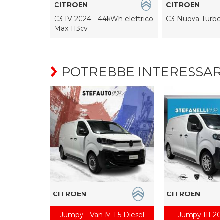
CITROEN
CITROEN
 puretech
C3 IV 2024 - 44kWh elettrico
C3 Nuova Turbo
 s&s
Max 113cv
POTREBBE INTERESSAR
CITROEN
CITROEN
Jumpy - Van M 1.5 Diesel
Jumpy III 20