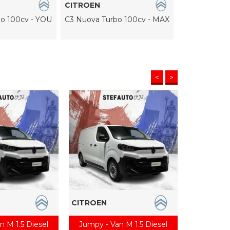
CITROEN
CITROEN
o 100cv - YOU
C3 Nuova Turbo 100cv - MAX
C3 Nuova Tu
<
>
CITROEN
CITROEN
n M 1.5 Diesel
Jumpy - Van M 1.5 Diesel
Berlingo 