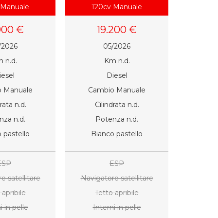
 Manuale
120cv Manuale
1.5 blueh
900 €
19.200 €
1
/2026
05/2026
 n.d.
Km n.d.
6
iesel
Diesel
 Manuale
Cambio Manuale
Cambi
rata n.d.
Cilindrata n.d.
nza n.d.
Potenza n.d.
 pastello
Bianco pastello
Bl
ESP
ESP
e satellitare
Navigatore satellitare
Navigat
 apribile
Tetto apribile
Tet
i in pelle
Interni in pelle
Inte