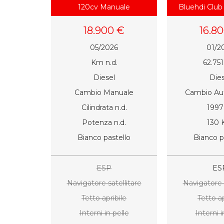
120cv Manuale
Bluehdi Club
EA
18.900 €
16.8
05/2026
01/2
Km n.d.
62.75
Diesel
Dies
Cambio Manuale
Cambio Au
Cilindrata n.d.
1997
Potenza n.d.
130
Bianco pastello
Bianco p
ESP
ES
Navigatore satellitare
Navigatore s
Tetto apribile
Tetto ap
Interni in pelle
Interni i