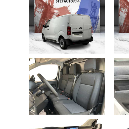
- UN RECAPITO TELEFONICO
- LOCALITA' DI RESIDENZA
- IN CASO DI AUTO DA PERMUTARE o ROTTAM
(MODELLO, ANNO DI IMMATRICOLAZIONE, KM
servizio navetta gratuito dalla stazione centrale d
Per info su questa vettura contattare
AUTOPIU’ CONCESSIONARIA CITROEN
PIAZZA VII NOVEMBRE 1944 , 8 40128 BOLOG
Tel. 051 558408
inserzioni@autopiu.net
AUTOPIU declina ogni responsabilità per eventual
diversi portali. Dette informazioni che non rappre
stampa.