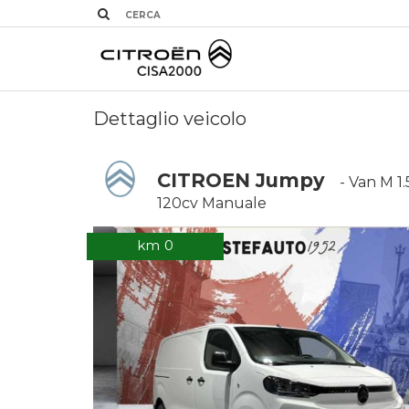
Dettaglio veicolo
CITROEN Jumpy
- Van M 1.
120cv Manuale
km 0