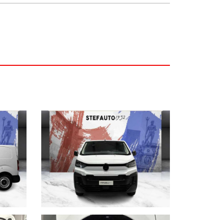
senza pensieri da qualunque parte d’Italia.
oncessionaria. Vi invitiamo a verificare le