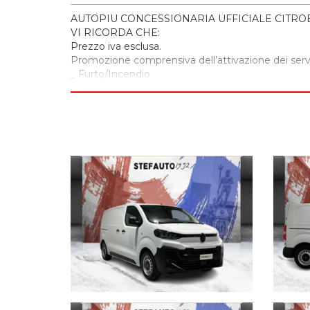
AUTOPIU CONCESSIONARIA UFFICIALE CITR
VI RICORDA CHE:
Prezzo iva esclusa.
Promozione comprensiva dell’attivazione dei servi
_ Furto/Incendio
_ Kasko
_ Franchigia rimborsata
_ Protezione Grandine
_ Valore a nuovo
_ Protezione pneumatici
Soluzione senza servizi prezzo di vendita € 21.30
Prezzo escluso di passaggio di proprietà, bollo c
PREZZO ESCLUSO DI PASSAGGIO DI PROPRIE
n.b.:
Offriamo massima competenza nel gestire trattativ
Tuttavia, è possibile che ci siano delle incongruenz
caratteristiche dello specifico veicolo con un nos
INOLTRE VI INVITIAMO A SPECIFICARE:
- DATI ANAGRAFICI