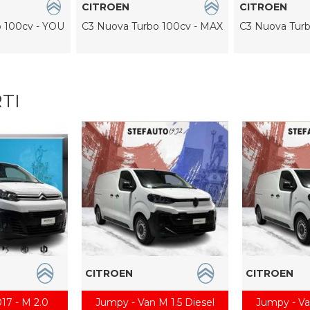
CITROEN
CITROEN
 100cv - YOU
C3 Nuova Turbo 100cv - MAX
C3 Nuova Turb
TI
CITROEN
CITROEN
17 - M 2.0
Jumpy - Van M 1.5 Diesel
Jumpy - Va