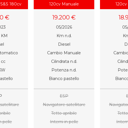
 S&S 180cv
120cv Manuale
120cv
T8
00 €
19.200 €
18.
023
05/2026
05
1 KM
Km n.d.
Km
el
Diesel
D
tomatico
Cambio Manuale
Cambio
 cc
Cilindrata n.d.
Cilind
 KW
Potenza n.d.
Pote
astello
Bianco pastello
Bianco
P
ESP
atellitare
Navigatore satellitare
Navigator
ribile
Tetto apribile
Tetto
n pelle
Interni in pelle
Intern