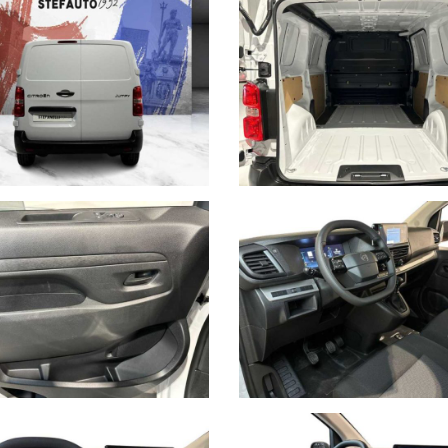
ARE INDICARE:
)
i Bologna
NA
i non conformità relative ad equipaggiamento, omologazioni anti
sentano in alcun modo un impegno contrattuale in quanto non ci è 