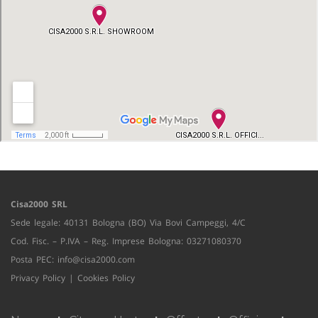
Cisa2000 SRL
Sede legale: 40131 Bologna (BO) Via Bovi Campeggi, 4/C
Cod. Fisc. – P.IVA – Reg. Imprese Bologna: 03271080370
Posta PEC:
info@cisa2000.com
Privacy Policy
|
Cookies Policy